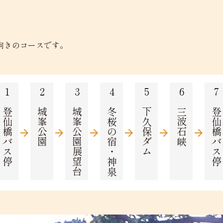
向きのコースです。
1 登仙橋バス停
2 城峯公園
3 城峯公園展望台
4 冬桜の宿・神泉
5 下久保ダム
6 三波石峡
7 登仙橋バス
arrow_forward
arrow_forward
arrow_forward
arrow_forward
arrow_forward
arrow_forward