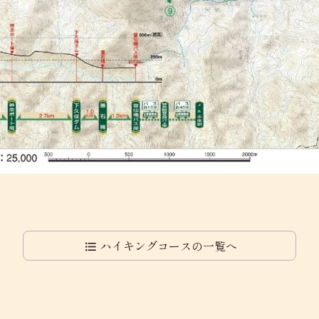
ハイキングコースの
一覧へ
format_list_bulleted