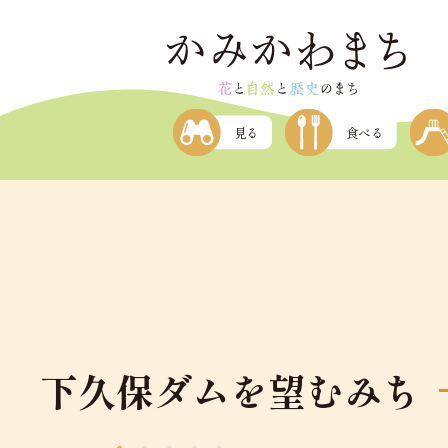
コ
ン
テ
ン
ツ
本
見る
食べる
文
へ
ス
キ
ッ
プ
下久保ダムを望むみち