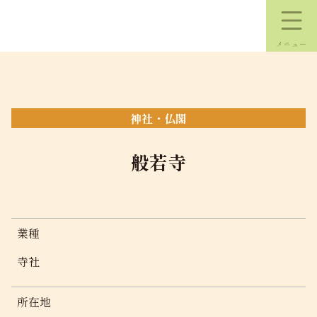
コ
ン
テ
ン
ツ
本
文
神社・仏閣
へ
ス
般若寺
キ
ッ
プ
業種
寺社
所在地