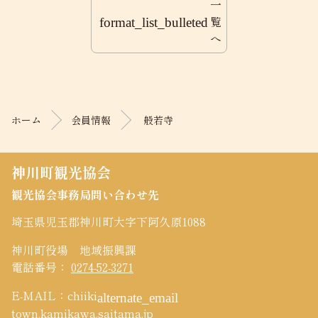
一
覧
format_list_bulleted
へ
コ
ペ
ン
ー
テ
ジ
ン
の
ホーム
会員情報
般若寺
ツ
先
本
頭
文
へ
神川町観光協会
の
戻
観光協会事務局問い合わせ先
先
る
頭
埼玉県児玉郡神川町大字下阿久原1088
へ
戻
神川町役場 地域振興課
る
電話番号：
0274-52-3271
E-MAIL：chiiki
alternate_email
town.kamikawa.saitama.jp