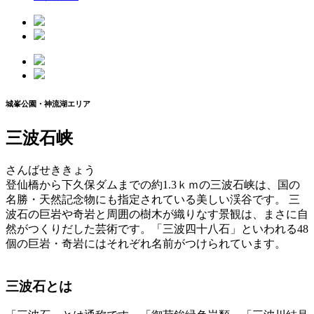
城峯公園・神流湖エリア
三波石峡
さんばせききょう
登仙橋から下久保ダムまでの約1.3ｋｍの三波石峡は、国の
名勝・天然記念物にも指定されている美しい渓谷です。 三
波石の巨岩や奇岩と周囲の樹木が織りなす景観は、まさに自
然がつくりだした芸術です。「三波四十八石」といわれる48
個の巨岩・奇岩にはそれぞれ名前がつけられています。
三波石とは