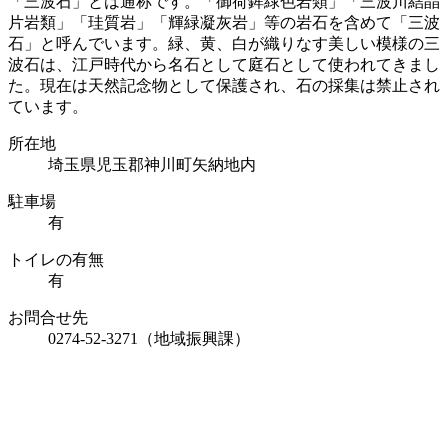
「三波石」とは通称です。「御荷鉾緑色岩類」「三波川結晶
片岩類」「珪質岩」「輝緑凝灰岩」等の岩石を含めて「三波
石」と呼んでいます。緑、黄、白が織りなす美しい模様の三
波石は、江戸時代から名石として庭石として使われてきまし
た。現在は天然記念物として保護され、石の採集は禁止され
ています。
所在地
埼玉県児玉郡神川町矢納地内
駐車場
有
トイレの有無
有
お問合せ先
0274-52-3271（地域振興課）