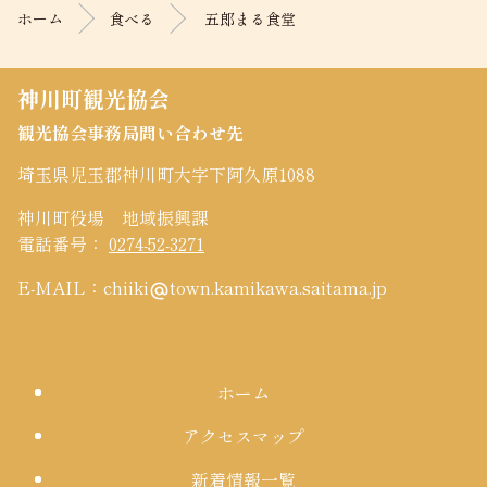
ン
の
ホーム
食べる
五郎まる食堂
ツ
先
本
頭
文
へ
神川町観光協会
の
戻
観光協会事務局問い合わせ先
先
る
頭
埼玉県児玉郡神川町大字下阿久原1088
へ
戻
神川町役場 地域振興課
る
電話番号：
0274-52-3271
E-MAIL：chiiki
town.kamikawa.saitama.jp
alternate_email
ホーム
アクセスマップ
新着情報一覧