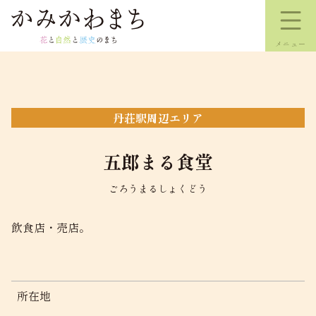
コ
ン
テ
ン
ツ
本
文
丹荘駅周辺エリア
へ
ス
五郎まる食堂
キ
ッ
ごろうまるしょくどう
プ
飲食店・売店。
所在地